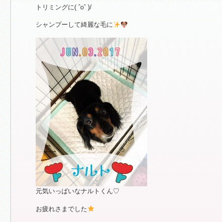
トリミングに( ˆoˆ )/
シャンプーして綺麗な毛に
元気いっぱいなナルトくん♡
お疲れさまでした