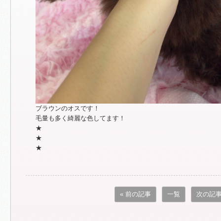
ブラウンのオスです！
毛量も多く綺麗な色してます！
★
★
★
« 前の記事
一覧
次の記事