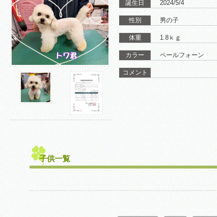
誕生日
2024/5/4
性別
男の子
体重
1.8ｋｇ
カラー
ペールフォーン
コメント
子供一覧