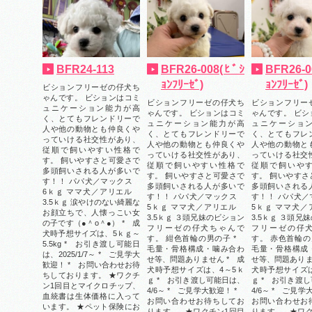
BFR24-113
BFR26-008(ﾋﾞｼ
BFR26-0
ｮﾝﾌﾘｰｾﾞ)
ｮﾝﾌﾘｰｾﾞ)
ビションフリーゼの仔犬ち
ゃんです。 ビションはコミ
ビションフリーゼの仔犬ち
ビションフリー
ュニケーション能力が高
ゃんです。 ビションはコミ
ゃんです。 ビシ
く、とてもフレンドリーで
ュニケーション能力が高
ュニケーショ
人や他の動物とも仲良くや
く、とてもフレンドリーで
く、とてもフレ
っていける社交性があり、
人や他の動物とも仲良くや
人や他の動物と
従順で飼いやすい性格で
っていける社交性があり、
っていける社交
す。 飼いやすさと可愛さで
従順で飼いやすい性格で
従順で飼いや
多頭飼いされる人が多いで
す。 飼いやすさと可愛さで
す。 飼いやすさ
す！！ パパ犬／マックス
多頭飼いされる人が多いで
多頭飼いされる
6ｋｇ ママ犬／アリエル
す！！ パパ犬／マックス
す！！ パパ犬
3.5ｋｇ 涙やけのない綺麗な
5ｋｇ ママ犬／アリエル
5ｋｇ ママ犬
お顔立ちで、人懐っこい女
3.5ｋｇ ３頭兄妹のビション
3.5ｋｇ ３頭兄
の子です（●＾o＾●） * 成
フリーゼの仔犬ちゃんで
フリーゼの仔
犬時予想サイズは、5ｋｇ～
す。 紺色首輪の男の子 *
す。 赤色首輪の
5.5kg * お引き渡し可能日
毛量・骨格構成・噛み合わ
毛量・骨格構成
は、2025/1/7～ * ご見学大
せ等、問題ありません * 成
せ等、問題ありま
歓迎！ * お問い合わせお待
犬時予想サイズは、4～5ｋ
犬時予想サイズは
ちしております。 ★ワクチ
ｇ * お引き渡し可能日は、
ｇ * お引き渡
ン1回目とマイクロチップ、
4/6～ * ご見学大歓迎！ *
4/6～ * ご見
血統書は生体価格に入って
お問い合わせお待ちしてお
お問い合わせお
います。 ★ペット保険にお
ります。 ★ワクチン1回目
ります。 ★ワク