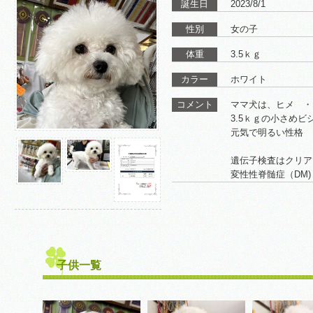
誕生日
2023/8/1
性別
女の子
体重
3.5ｋｇ
カラー
ホワイト
コメント
ママ犬は、ヒメ ・
3.5ｋｇの小さめビ
元気で明るい性格
遺伝子検査はクリア
変性性脊髄症（DM)
子供一覧