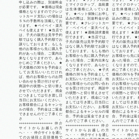
申し込みの際は、別途料金
とマイクロチップ、血統書
とマイクロチッ
が必要です。 ★価格は現金
は生体価格に入っていま
は生体価格に
価格となりますのでクレジ
す。 ★ペット保険にお申し
す。 ★ペット保
ットカード支払いの場合は
込みの際は、別途料金が必
込みの際は、別
５％の手数料を頂戴してお
要です。 ★クレジットカー
要です。 ★クレ
ります。 ★ペイペイ・楽天
ド・ペイペイ・楽天ペイも
ド・ペイペイ・
ペイも使えます！ ★当店で
使えます！ ★適格請求書発
使えます！ ★適
は、子犬の販売は見学予約
行できます。 ★当店では、
行できます。 ★
順ではなく購入予約順でお
子犬の販売は見学予約順で
子犬の販売は見
譲りしております。もしも
はなく購入予約順でお譲り
はなく購入予約
他のお客様から先に購入予
しております。 もしも他の
しております。 
約があった場合、ご案内出
お客様から先に購入予約が
お客様から先に
来なくなりますので、あら
あった場合、ご案内出来な
あった場合、ご
かじめご了承ください。 ★
くなりますので、あらかじ
くなりますので
子犬価格の30％を予約金と
めご了承ください。 ★子犬
めご了承ください
してお支払いいただけれ
価格の30％を予約金として
価格の30％を予
ば、他のお客様からのお問
お支払いいただければ、他
お支払いいただ
い合わせを受け付けせず、
のお客様からのお問い合わ
のお客様からの
商談中の状態へと切り替え
せを受け付けせず、商談中
せを受け付けせ
させていただきます。 残金
の状態へと切り替えさせて
の状態へと切り
につきましては引き渡し日
いただきます。 残金につき
いただきます。 
当日にお支払いください。
ましては引き渡し日当日に
ましては引き渡
お客様都合によるキャンセ
お支払いください。 お客様
お支払いください
ルの場合、予約金はご返金
都合によるキャンセルの場
都合によるキャ
できませんのでご了承くだ
合、予約金は返金できませ
合、予約金は返
さい。
んのでご了承ください。
んのでご了承
++++++++++++++++++ 仲介
++++++++++++++++++ 仲介
+++++++++++++
サイトからお越しの方
サイトからお越しの方
サイトからお
へ・・・ 仲介サイトを通し
へ・・・ 仲介サイトを通し
へ・・・ 仲介サ
てのお値段と店頭価格で