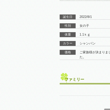
誕生日
2022/8/1
性別
女の子
体重
1.1ｋｇ
カラー
シャンパン
価格
ご家族様が決まりま
た。
ファミリー