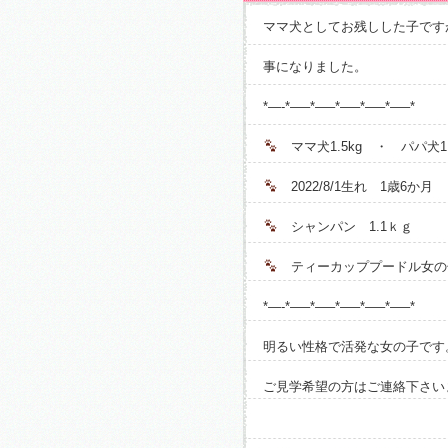
ママ犬としてお残しした子です
事になりました。
*—-*—–*—–*—–*—–*—–*
ママ犬1.5kg ・ パパ犬1
2022/8/1生れ 1歳6か月
シャンパン 1.1ｋｇ
ティーカッププードル女の
*—-*—–*—–*—–*—–*—–*
明るい性格で活発な女の子です
ご見学希望の方はご連絡下さい