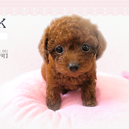
7：00］
行可】