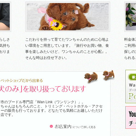
いらしさ
こだわりを持って育てたワンちゃんのために心地よ
料金体
気持ち
い環境をご用意しています。『旅行やお買い物、食
ご利用
おりま
事を楽しみたいけど、ワンちゃんのことが心配』。
探しの
そんな時はお任せ下さい。
られる
市のプードル専門店「Wan Link（ワンリンク）」。
ンちゃんはもちろんのこと、トリミング・ペットホテル・アクセ
リーの販売も行っております。どなたでも気軽にお越しいただけ
お店です。