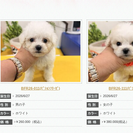
BFR26-011(ﾋﾞｼｮﾝﾌﾘｰｾﾞ)
2026/6/27
20
男の子
女
ホワイト
ホ
￥260.000（税込）
￥