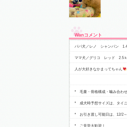
Wanコメント
パパ犬／レノ シャンパン 1.
ママ犬／グリコ レッド 2.5
人が大好きなかまってちゃん
* 毛量・骨格構成・噛み合わ
* 成犬時予想サイズは、タイニ
* お引き渡し可能日は、12/2
* ご見学大歓迎！