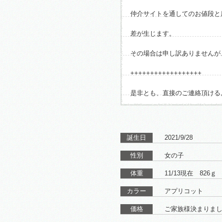
仲介サイトを通してのお値段と
差が生じます。
その場合は申し訳ありませんが
++++++++++++++++++
是非とも、直接のご連絡頂ける
誕生日
2021/9/28
性別
女の子
体重
11/13現在 826ｇ
カラー
アプリコット
価格
ご家族様決まりま