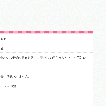
4ｋｇ
ｋｇ
小さなお子様の居るお家でも安心して飼える大きさです(^O^)／
せ等、問題ありません。
ー（～3kg）
～