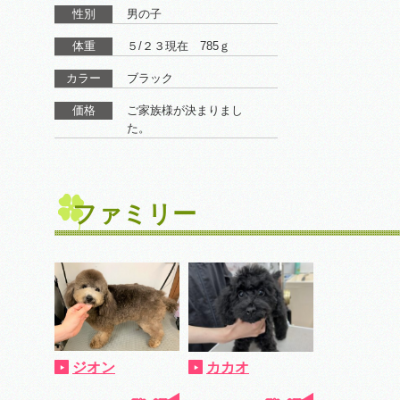
性別
男の子
体重
５/２３現在 785ｇ
カラー
ブラック
価格
ご家族様が決まりまし
た。
ファミリー
ジオン
カカオ