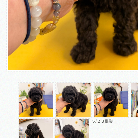
５/２３撮影