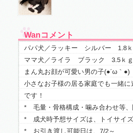
Wanコメント
パパ犬／ラッキー シルバー 1.8
ママ犬／ライラ ブラック 3.5ｋ
まん丸お顔が可愛い男の子(●´ω｀●)
小さなお子様の居る家庭でも一緒に
です！
* 毛量・骨格構成・噛み合わせ等
* 成犬時予想サイズは、トイサイ
* お引き渡し可能日は、7/2～