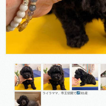
ライラママ、帝王切開で
3出産