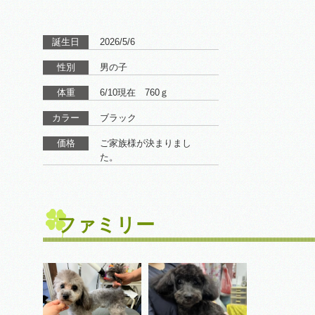
誕生日
2026/5/6
性別
男の子
体重
6/10現在 760ｇ
カラー
ブラック
価格
ご家族様が決まりまし
た。
ファミリー