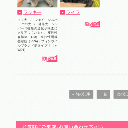
ラッキー
ライラ
ママ犬 / フェイ シルバ
ー パパ犬 / 外部犬 シル
バー 3種類の遺伝子検査に
クリアしています。 変性性
脊髄症（DM)・進行性網膜
萎縮症（PRA)・フォンウイ
ルブランド病タイプⅠ（ｖ
WD1)
« 前の記事
一覧
次の記