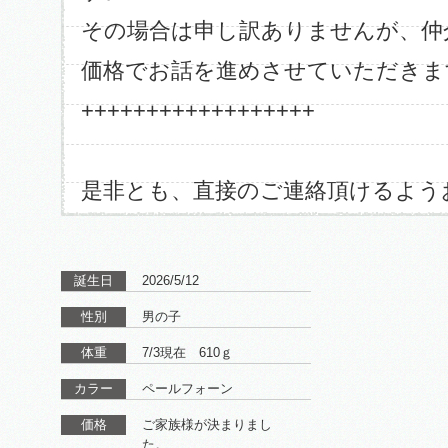
その場合は申し訳ありませんが、仲
価格でお話を進めさせていただきま
++++++++++++++++++
是非とも、直接のご連絡頂けるよう
誕生日
2026/5/12
性別
男の子
体重
7/3現在 610ｇ
カラー
ペールフォーン
価格
ご家族様が決まりまし
た。