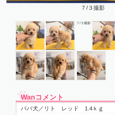
７/３撮影
７/３撮影
Wanコメント
パパ犬／リト レッド 1.4ｋｇ