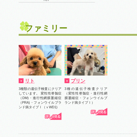
ファミリー
リト
プリン
3種類の遺伝子検査にクリア
3種の遺伝子検査クリア
しています。 変性性脊髄症
（変性性脊髄症・進行性網
（DM)・進行性網膜萎縮症
膜萎縮症・フォンウイルブ
（PRA)・フォンウイルブラ
ランド病タイプⅠ）
ンド病タイプⅠ（ｖWD1)