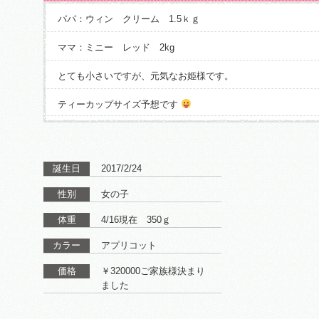
パパ：ウィン クリーム 1.5ｋｇ
ママ：ミニー レッド 2kg
とても小さいですが、元気なお姫様です。
ティーカップサイズ予想です
誕生日
2017/2/24
性別
女の子
体重
4/16現在 350ｇ
カラー
アプリコット
価格
￥320000ご家族様決まり
ました