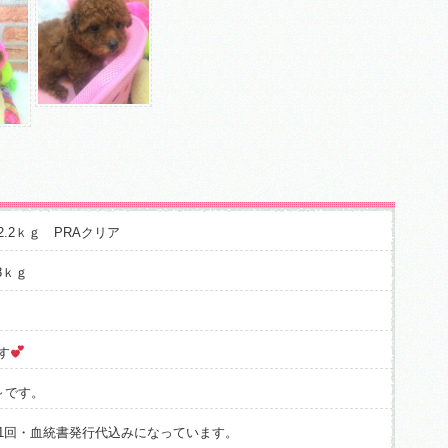
.2ｋｇ PRAクリア
8ｋｇ
す
～です。
1回・血統書発行代込みになっています。