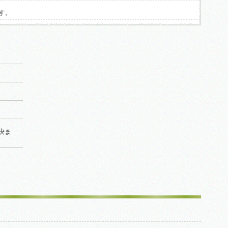
す。
様決ま