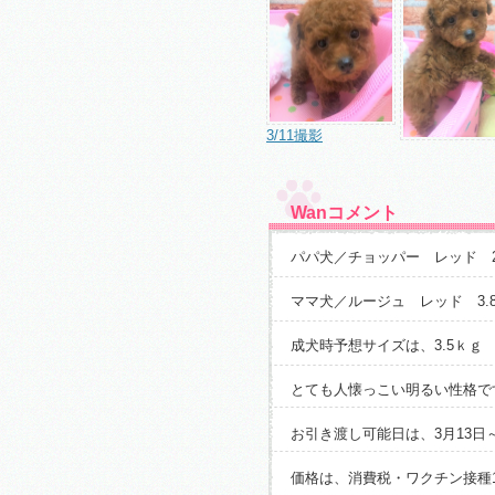
3/11撮影
Wanコメント
パパ犬／チョッパー レッド 2
ママ犬／ルージュ レッド 3.
成犬時予想サイズは、3.5ｋｇ
とても人懐っこい明るい性格で
お引き渡し可能日は、3月13日
価格は、消費税・ワクチン接種