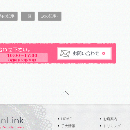
 前の記事
一覧
次の記事»
HOME
お店案内
子犬情報
トリミング