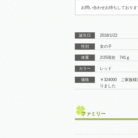
お問い合わせお待ちしておりま
誕生日
2018/1/22
性別
女の子
体重
2/25現在 741ｇ
カラー
レッド
価格
￥324000 ご家族
りました
ファミリー