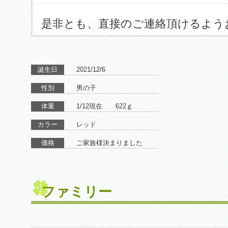
是非とも、直接のご連絡頂けるよう
誕生日
2021/12/6
性別
男の子
体重
1/12現在 622ｇ
カラー
レッド
価格
ご家族様決まりました
ファミリー