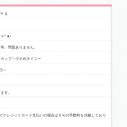
4ｋｇ
ｇ
o＾●）
せ等、問題ありません。
ーカップ～小さめタイニー
日～
ります。
でクレジットカード支払いの場合は５％の手数料を頂戴しており