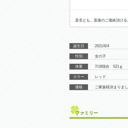
是非とも、直接のご連絡頂ける
誕生日
2021/6/4
性別
女の子
体重
7/18現在 521ｇ
カラー
レッド
価格
ご家族様決まりま
ファミリー