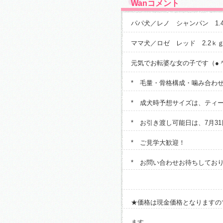
Wanコメント
パパ犬／レノ シャンパン 1.
ママ犬／ロゼ レッド 2.2ｋ
元気でお転婆な女の子です（●＾
* 毛量・骨格構成・噛み合わ
* 成犬時予想サイズは、ティ
* お引き渡し可能日は、7月31
* ご見学大歓迎！
* お問い合わせお待ちしてお
★価格は現金価格となりますの
ます。