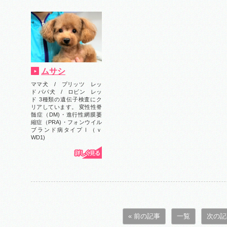
ムサシ
ママ犬 / プリッツ レッ
ド パパ犬 / ロビン レッ
ド 3種類の遺伝子検査にク
リアしています。 変性性脊
髄症（DM)・進行性網膜萎
縮症（PRA)・フォンウイル
ブランド病タイプⅠ（ｖ
WD1)
« 前の記事
一覧
次の記