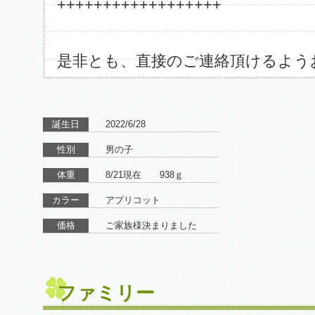
++++++++++++++++++
是非とも、直接のご連絡頂けるよう
誕生日
2022/6/28
性別
男の子
体重
8/21現在 938ｇ
カラー
アプリコット
価格
ご家族様決まりました
ファミリー