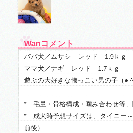
Wanコメント
パパ犬／ムサシ レッド 1.9ｋｇ
ママ犬／ナギ レッド 1.7ｋｇ
遊ぶの大好きな懐っこい男の子（●＾
* 毛量・骨格構成・噛み合わせ等
* 成犬時予想サイズは、タイニー～
前後）