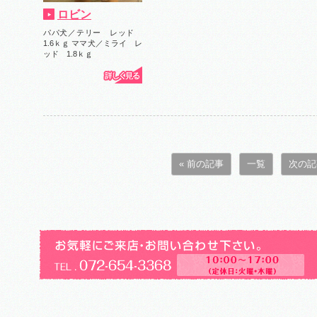
ロビン
パパ犬／テリー レッド
1.6ｋｇ ママ犬／ミライ レ
ッド 1.8ｋｇ
« 前の記事
一覧
次の記