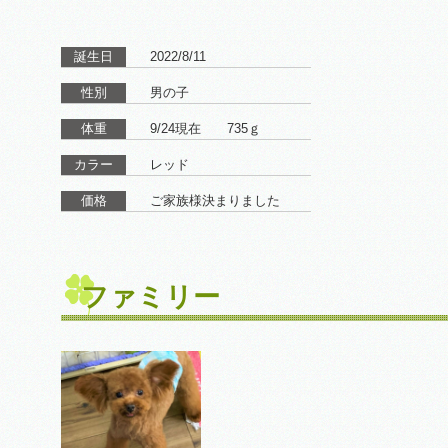
誕生日
2022/8/11
性別
男の子
体重
9/24現在 735ｇ
カラー
レッド
価格
ご家族様決まりました
ファミリー