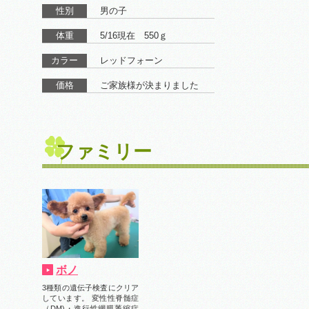
性別
男の子
体重
5/16現在 550ｇ
カラー
レッドフォーン
価格
ご家族様が決まりました
ファミリー
ボノ
3種類の遺伝子検査にクリア
しています。 変性性脊髄症
（DM)・進行性網膜萎縮症