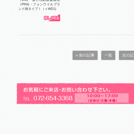
（PRA)・フォンウイルブラ
ンド病タイプⅠ（ｖWD1)
« 前の記事
一覧
次の記