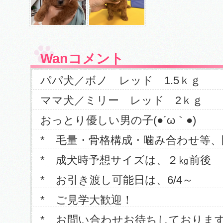
Wanコメント
パパ犬／ボノ レッド 1.5ｋｇ
ママ犬／ミリー レッド 2ｋｇ
おっとり優しい男の子(●´ω｀●)
* 毛量・骨格構成・噛み合わせ等
* 成犬時予想サイズは、２㎏前後
* お引き渡し可能日は、6/4～
* ご見学大歓迎！
* お問い合わせお待ちしておりま