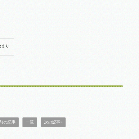
様決まり
 前の記事
一覧
次の記事»