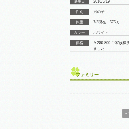
誕生日
2018/5/19
性別
男の子
体重
7/3現在 575ｇ
カラー
ホワイト
価格
￥280.800 ご家族
ました
ファミリー
«