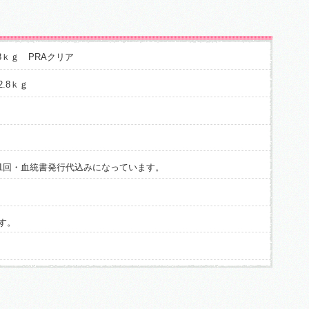
8ｋｇ PRAクリア
.8ｋｇ
1回・血統書発行代込みになっています。
す。